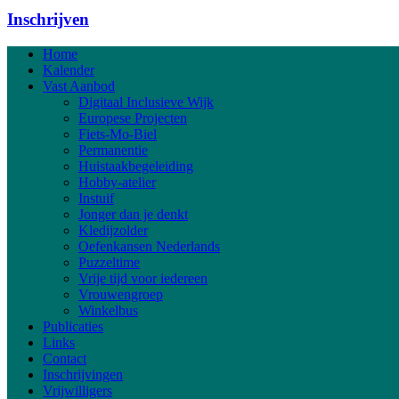
Inschrijven
Home
Kalender
Vast Aanbod
Digitaal Inclusieve Wijk
Europese Projecten
Fiets-Mo-Biel
Permanentie
Huistaakbegeleiding
Hobby-atelier
Instuif
Jonger dan je denkt
Kledijzolder
Oefenkansen Nederlands
Puzzeltime
Vrije tijd voor iedereen
Vrouwengroep
Winkelbus
Publicaties
Links
Contact
Inschrijvingen
Vrijwilligers